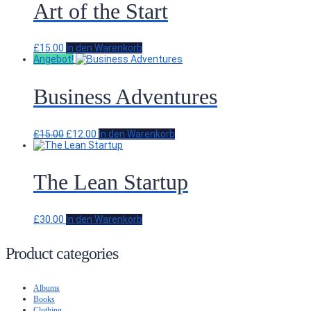
Art of the Start
£
15.00
In den Warenkorb
Angebot!
Business Adventures
Ursprünglicher
Aktueller
£
15.00
£
12.00
In den Warenkorb
Preis
Preis
war:
ist:
£15.00
£12.00.
The Lean Startup
£
30.00
In den Warenkorb
Product categories
Albums
Books
Clothing