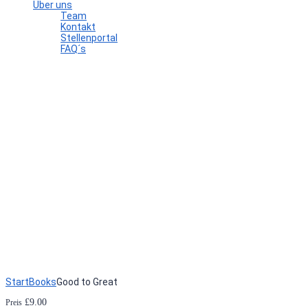
Über uns
Team
Kontakt
Stellenportal
FAQ´s
Hast du eine Frage?
Formular absenden
Nachricht versendet.
Schließen
Start
Books
Good to Great
£
9.00
Preis