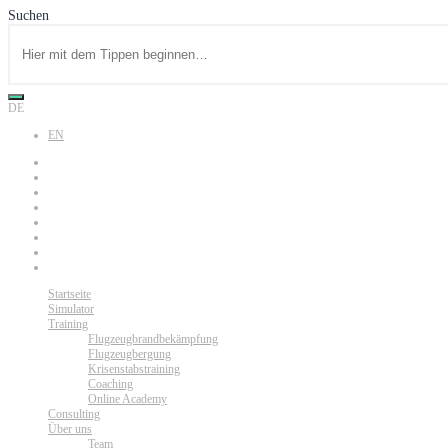
Suchen
DE
EN
Startseite
Simulator
Training
Flugzeugbrandbekämpfung
Flugzeugbergung
Krisenstabstraining
Coaching
Online Academy
Consulting
Über uns
Team