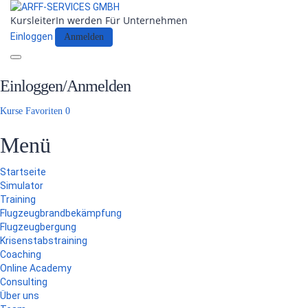
KursleiterIn werden
Für Unternehmen
Einloggen
Anmelden
Toggle
navigation
Einloggen/Anmelden
Kurse
Favoriten
0
Menü
Startseite
Simulator
Training
Flugzeugbrandbekämpfung
Flugzeugbergung
Krisenstabstraining
Coaching
Online Academy
Consulting
Über uns