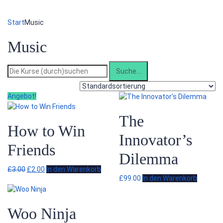
Formular absenden
Nachricht versendet.
Schließen
Start
Music
Music
Suche
nach:
Angebot!
The
How to Win
Innovator’s
Friends
Dilemma
Ursprünglicher
Aktueller
£
3.00
£
2.00
In den Warenkorb
£
99.00
In den Warenkorb
Preis
Preis
war:
ist:
£3.00
£2.00.
Woo Ninja