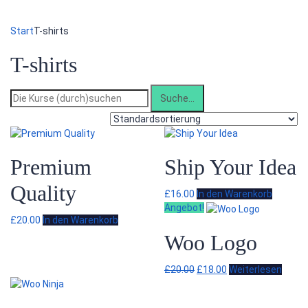
Formular absenden
Nachricht versendet.
Schließen
Start
T-shirts
T-shirts
Suche
nach:
Premium
Ship Your Idea
Quality
£
16.00
In den Warenkorb
Angebot!
£
20.00
In den Warenkorb
Woo Logo
Ursprünglicher
Aktueller
£
20.00
£
18.00
Weiterlesen
Preis
Preis
war:
ist: