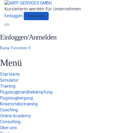
KursleiterIn werden
Für Unternehmen
Einloggen
Anmelden
Toggle
navigation
Einloggen/Anmelden
Kurse
Favoriten
0
Menü
Startseite
Simulator
Training
Flugzeugbrandbekämpfung
Flugzeugbergung
Krisenstabstraining
Coaching
Online Academy
Consulting
Über uns