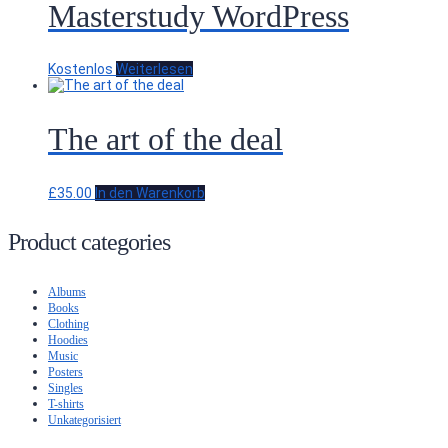
Masterstudy WordPress
Kostenlos
Weiterlesen
The art of the deal
£
35.00
In den Warenkorb
Product categories
Albums
Books
Clothing
Hoodies
Music
Posters
Singles
T-shirts
Unkategorisiert