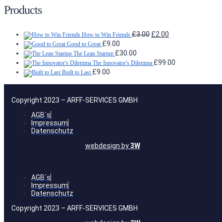
Products
Ursprünglicher
Aktueller
£
3.00
£
2.00
How to Win Friends
Preis
Preis
£
9.00
Good to Great
war:
ist:
£
30.00
The Lean Startup
£3.00
£2.00.
£
99.00
The Innovator's Dilemma
£
9.00
Built to Last
Copyright 2023 – ARFF-SERVICES GMBH
AGB´s
Impressum
Datenschutz
webdesign by
3W
AGB´s
Impressum
Datenschutz
Copyright 2023 – ARFF-SERVICES GMBH