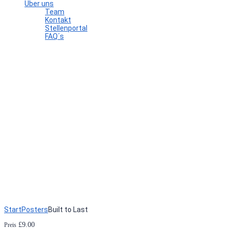
Über uns
Team
Kontakt
Stellenportal
FAQ´s
Hast du eine Frage?
Formular absenden
Nachricht versendet.
Schließen
Start
Posters
Built to Last
£
9.00
Preis