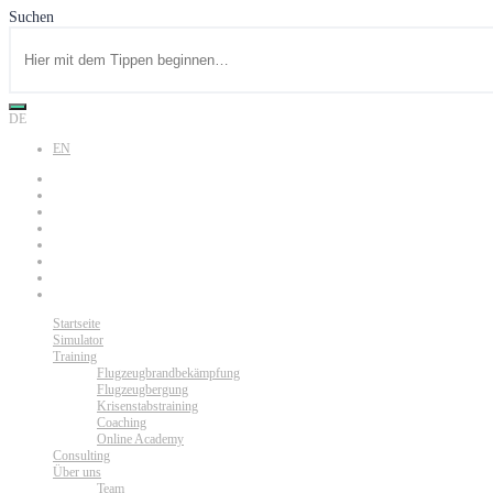
Suchen
DE
EN
Startseite
Simulator
Training
Flugzeugbrandbekämpfung
Flugzeugbergung
Krisenstabstraining
Coaching
Online Academy
Consulting
Über uns
Team