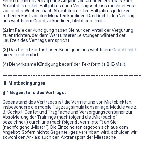
Fernunterrichtsvertrag ohne Angabe von Gründen erstmals zum
Ablauf des ersten Halbjahres nach Vertragsschluss mit einer Frist
von sechs Wochen, nach Ablauf des ersten Halbjahres jederzeit
mit einer Frist von drei Monaten kündigen. Das Recht, den Vertrag
aus wichtigem Grund zu kündigen, bleibt unberührt.
(2)
Im Falle der Kündigung haben Sie nur den Anteil der Vergütung
zu entrichten, der dem Wert unserer Leistungen während der
Laufzeit des Vertrags entspricht.
(3)
Das Recht zur fristlosen Kündigung aus wichtigem Grund bleibt
hiervon unberührt.
(4)
Die wirksame Kündigung bedarf der Textform (z.B. E-Mail).
_______________________________________________________
III. Mietbedingungen
§ 1 Gegenstand des Vertrages
Gegenstand des Vertrages ist die Vermietung von Mietobjekten,
insbesondere die mobile Flugzeugsimulationsanlage, Module wie z.
B. Cockpit, Center und Tragfläche und Versorgungscontainer zur
Absolvierung der Trainings (nachfolgend als „Mietsache“
bezeichnet.) durch uns (nachfolgend „Vermieter“) an Sie
(nachfolgend „Mieter“). Die Einzelheiten ergeben sich aus dem
Angebot. Sofern nichts Gegenteiliges vereinbart wird, schulden wir
sowohl den An- als auch den Abtransport der Mietsache.