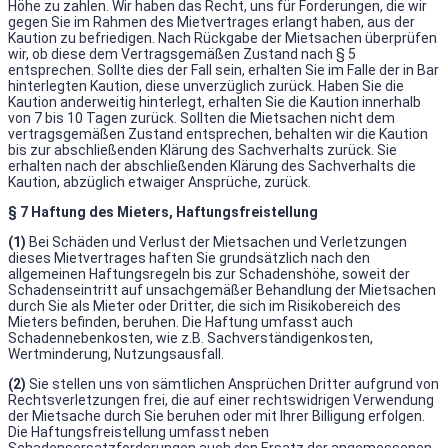
Höhe zu zahlen. Wir haben das Recht, uns für Forderungen, die wir
gegen Sie im Rahmen des Mietvertrages erlangt haben, aus der
Kaution zu befriedigen. Nach Rückgabe der Mietsachen überprüfen
wir, ob diese dem Vertragsgemäßen Zustand nach § 5
entsprechen. Sollte dies der Fall sein, erhalten Sie im Falle der in Bar
hinterlegten Kaution, diese unverzüglich zurück. Haben Sie die
Kaution anderweitig hinterlegt, erhalten Sie die Kaution innerhalb
von 7 bis 10 Tagen zurück. Sollten die Mietsachen nicht dem
vertragsgemäßen Zustand entsprechen, behalten wir die Kaution
bis zur abschließenden Klärung des Sachverhalts zurück. Sie
erhalten nach der abschließenden Klärung des Sachverhalts die
Kaution, abzüglich etwaiger Ansprüche, zurück.
§ 7 Haftung des Mieters, Haftungsfreistellung
(1)
Bei Schäden und Verlust der Mietsachen und Verletzungen
dieses Mietvertrages haften Sie grundsätzlich nach den
allgemeinen Haftungsregeln bis zur Schadenshöhe, soweit der
Schadenseintritt auf unsachgemäßer Behandlung der Mietsachen
durch Sie als Mieter oder Dritter, die sich im Risikobereich des
Mieters befinden, beruhen. Die Haftung umfasst auch
Schadennebenkosten, wie z.B. Sachverständigenkosten,
Wertminderung, Nutzungsausfall.
(2)
Sie stellen uns von sämtlichen Ansprüchen Dritter aufgrund von
Rechtsverletzungen frei, die auf einer rechtswidrigen Verwendung
der Mietsache durch Sie beruhen oder mit Ihrer Billigung erfolgen.
Die Haftungsfreistellung umfasst neben