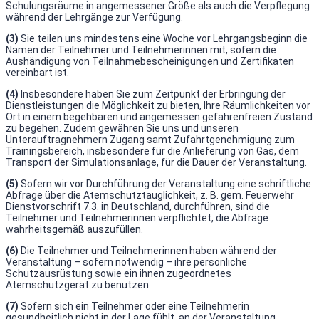
Schulungsräume in angemessener Größe als auch die Verpflegung
während der Lehrgänge zur Verfügung.
(3)
Sie teilen uns mindestens eine Woche vor Lehrgangsbeginn die
Namen der Teilnehmer und Teilnehmerinnen mit, sofern die
Aushändigung von Teilnahmebescheinigungen und Zertifikaten
vereinbart ist.
(4)
Insbesondere haben Sie zum Zeitpunkt der Erbringung der
Dienstleistungen die Möglichkeit zu bieten, Ihre Räumlichkeiten vor
Ort in einem begehbaren und angemessen gefahrenfreien Zustand
zu begehen. Zudem gewähren Sie uns und unseren
Unterauftragnehmern Zugang samt Zufahrtgenehmigung zum
Trainingsbereich, insbesondere für die Anlieferung von Gas, dem
Transport der Simulationsanlage, für die Dauer der Veranstaltung.
(5)
Sofern wir vor Durchführung der Veranstaltung eine schriftliche
Abfrage über die Atemschutztauglichkeit, z. B. gem. Feuerwehr
Dienstvorschrift 7.3. in Deutschland, durchführen, sind die
Teilnehmer und Teilnehmerinnen verpflichtet, die Abfrage
wahrheitsgemäß auszufüllen.
(6)
Die Teilnehmer und Teilnehmerinnen haben während der
Veranstaltung – sofern notwendig – ihre persönliche
Schutzausrüstung sowie ein ihnen zugeordnetes
Atemschutzgerät zu benutzen.
(7)
Sofern sich ein Teilnehmer oder eine Teilnehmerin
gesundheitlich nicht in der Lage fühlt, an der Veranstaltung