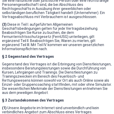
Sie eine natürliche oder juristische Person oder eine rechtsfähige
Personengesellschaft sind, die bei Abschluss des
Rechtsgeschäfts in Ausübung ihrer gewerblichen oder
selbständigen beruflichen Tätigkeit handelt (Unternehmer). Ein
Vertragsabschluss mit Verbrauchern ist ausgeschlossen.
(3)
Diese in Teil I. aufgeführten Allgemeinen
Geschäftsbedingungen gelten für jede Vertragsbeziehung.
Beabsichtigen Sie Kurse zu buchen, die dem
Fernunterrichtsschutzgesetz (FernUSG) unterliegen, gilt
ergänzend Teil II. Beabsichtigen Sie, Waren zu mieten, gilt
ergänzend Teil III. Mit Teil IV. kommen wir unseren gesetzlichen
Informationspflichten nach.
§ 2 Gegenstand des Vertrages
Gegenstand des Vertrages ist die Erbringung von Dienstleistungen,
insbesondere Beratungsleistungen sowie die Durchführung von
Kursen, Lehrgängen und Trainings. Die Dienstleistungen zu
Trainingszwecken im Bereich des Feuerlösch- und
Rettungswesens können sowohl vor Ort als auch Online sowie als
Einzel- oder Gruppencoaching stattfinden, mit oder ohne Simulator.
Die wesentlichen Merkmale der Dienstleistungen entnehmen Sie
aus dem jeweiligen Angebot.
§ 3 Zustandekommen des Vertrages
(1)
Unsere Angebote im Internet sind unverbindlich und kein
verbindliches Angebot zum Abschluss eines Vertrages.