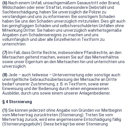
(6)
Nach einem Unfall, unsachgemäßem Gasaustritt oder Brand,
Wildschaden oder einer Straftat, insbesondere Diebstahl und
Sachbeschädigung, haben Sie unverzüglich die Polizei zu
verständigen und uns zu informieren. Bei sonstigem Schaden
haben Sie uns den Schaden unverzüglich mitzuteilen. Dies gilt auch
bei geringfügigen Schäden und selbstverschuldeten Unfällen ohne
Mitwirkung Dritter. Sie haben uns unverzüglich wahrheitsgemäße
Angaben zum Schadensereignis zu machen und uns
vollumfänglich und über alle Einzelheiten in Textform zu
unterrichten.
(7)
Im Fall, dass Dritte Rechte, insbesondere Pfandrechte, an den
Mietsachen geltend machen, weisen Sie auf das Mietverhältnis
sowie unser Eigentum an den Mietsachen hin und unterrichten uns
unverzüglich.
(8)
Jede – auch teilweise – Untervermietung oder sonstige auch
unentgeltliche Gebrauchsüberlassung der Mietsache an Dritte
bedarf unserer Zustimmung, z. B. in Textform, sowie einer
Einweisung und der Bedienung durch einen eingewiesenen
Ausbilder, durch uns sowie einem unserer Anlagenbediener.
§ 4 Stornierung
(1)
Sie können jederzeit ohne Angabe von Gründen vor Mietbeginn
vom Mietvertrag zurücktreten (Stornierung). Treten Sie vom
Mietvertrag zurück, wird eine angemessene Entschädigung fällig
(Stornierungsgebühr). Diese beträgt bei einer Stornierung: