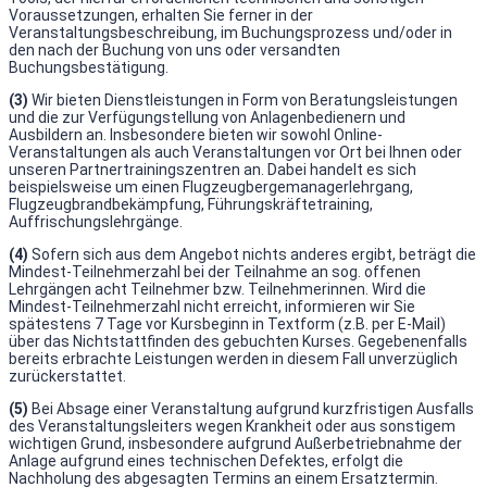
Voraussetzungen, erhalten Sie ferner in der
Veranstaltungsbeschreibung, im Buchungsprozess und/oder in
den nach der Buchung von uns oder versandten
Buchungsbestätigung.
(3)
Wir bieten Dienstleistungen in Form von Beratungsleistungen
und die zur Verfügungstellung von Anlagenbedienern und
Ausbildern an. Insbesondere bieten wir sowohl Online-
Veranstaltungen als auch Veranstaltungen vor Ort bei Ihnen oder
unseren Partnertrainingszentren an. Dabei handelt es sich
beispielsweise um einen Flugzeugbergemanagerlehrgang,
Flugzeugbrandbekämpfung, Führungskräftetraining,
Auffrischungslehrgänge.
(4)
Sofern sich aus dem Angebot nichts anderes ergibt, beträgt die
Mindest-Teilnehmerzahl bei der Teilnahme an sog. offenen
Lehrgängen acht Teilnehmer bzw. Teilnehmerinnen. Wird die
Mindest-Teilnehmerzahl nicht erreicht, informieren wir Sie
spätestens 7 Tage vor Kursbeginn in Textform (z.B. per E-Mail)
über das Nichtstattfinden des gebuchten Kurses. Gegebenenfalls
bereits erbrachte Leistungen werden in diesem Fall unverzüglich
zurückerstattet.
(5)
Bei Absage einer Veranstaltung aufgrund kurzfristigen Ausfalls
des Veranstaltungsleiters wegen Krankheit oder aus sonstigem
wichtigen Grund, insbesondere aufgrund Außerbetriebnahme der
Anlage aufgrund eines technischen Defektes, erfolgt die
Nachholung des abgesagten Termins an einem Ersatztermin.