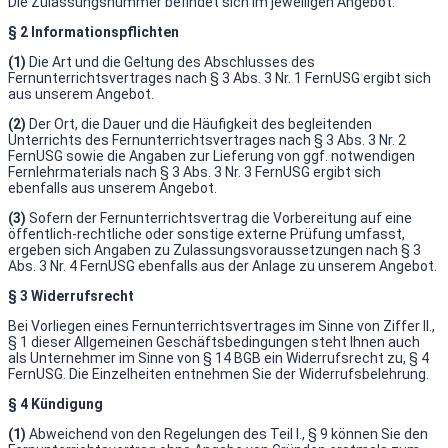
Die Zulassungsnummer befindet sich im jeweiligen Angebot.
§ 2 Informationspflichten
(1)
Die Art und die Geltung des Abschlusses des
Fernunterrichtsvertrages nach § 3 Abs. 3 Nr. 1 FernUSG ergibt sich
aus unserem Angebot.
(2)
Der Ort, die Dauer und die Häufigkeit des begleitenden
Unterrichts des Fernunterrichtsvertrages nach § 3 Abs. 3 Nr. 2
FernUSG sowie die Angaben zur Lieferung von ggf. notwendigen
Fernlehrmaterials nach § 3 Abs. 3 Nr. 3 FernUSG ergibt sich
ebenfalls aus unserem Angebot.
(3)
Sofern der Fernunterrichtsvertrag die Vorbereitung auf eine
öffentlich-rechtliche oder sonstige externe Prüfung umfasst,
ergeben sich Angaben zu Zulassungsvoraussetzungen nach § 3
Abs. 3 Nr. 4 FernUSG ebenfalls aus der Anlage zu unserem Angebot.
§ 3 Widerrufsrecht
Bei Vorliegen eines Fernunterrichtsvertrages im Sinne von Ziffer II.,
§ 1 dieser Allgemeinen Geschäftsbedingungen steht Ihnen auch
als Unternehmer im Sinne von § 14 BGB ein Widerrufsrecht zu, § 4
FernUSG. Die Einzelheiten entnehmen Sie der Widerrufsbelehrung.
§ 4 Kündigung
(1)
Abweichend von den Regelungen des Teil I., § 9 können Sie den