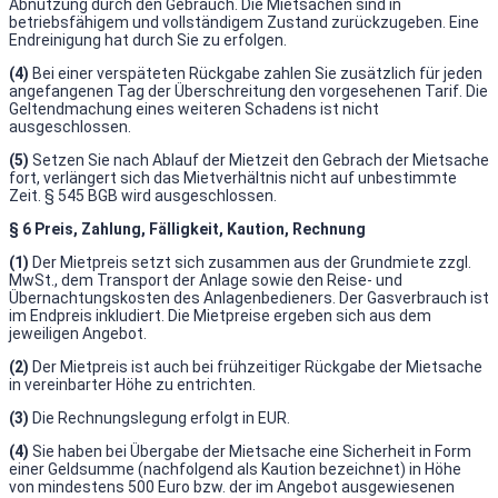
Abnutzung durch den Gebrauch. Die Mietsachen sind in
betriebsfähigem und vollständigem Zustand zurückzugeben. Eine
Endreinigung hat durch Sie zu erfolgen.
(4)
Bei einer verspäteten Rückgabe zahlen Sie zusätzlich für jeden
angefangenen Tag der Überschreitung den vorgesehenen Tarif. Die
Geltendmachung eines weiteren Schadens ist nicht
ausgeschlossen.
(5)
Setzen Sie nach Ablauf der Mietzeit den Gebrach der Mietsache
fort, verlängert sich das Mietverhältnis nicht auf unbestimmte
Zeit. § 545 BGB wird ausgeschlossen.
§ 6 Preis, Zahlung, Fälligkeit, Kaution, Rechnung
(1)
Der Mietpreis setzt sich zusammen aus der Grundmiete zzgl.
MwSt., dem Transport der Anlage sowie den Reise- und
Übernachtungskosten des Anlagenbedieners. Der Gasverbrauch ist
im Endpreis inkludiert. Die Mietpreise ergeben sich aus dem
jeweiligen Angebot.
(2)
Der Mietpreis ist auch bei frühzeitiger Rückgabe der Mietsache
in vereinbarter Höhe zu entrichten.
(3)
Die Rechnungslegung erfolgt in EUR.
(4)
Sie haben bei Übergabe der Mietsache eine Sicherheit in Form
einer Geldsumme (nachfolgend als Kaution bezeichnet) in Höhe
von mindestens 500 Euro bzw. der im Angebot ausgewiesenen