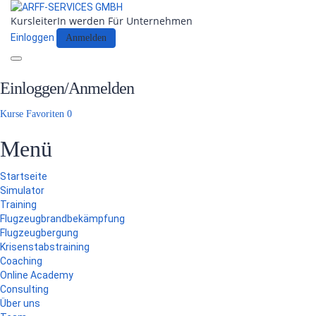
KursleiterIn werden
Für Unternehmen
Einloggen
Anmelden
Toggle
navigation
Einloggen/Anmelden
Kurse
Favoriten
0
Menü
Startseite
Simulator
Training
Flugzeugbrandbekämpfung
Flugzeugbergung
Krisenstabstraining
Coaching
Online Academy
Consulting
Über uns