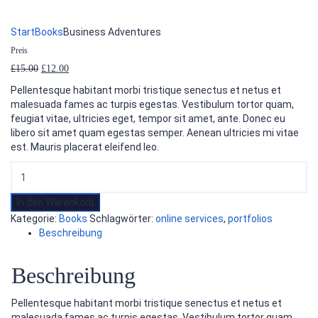
Formular absenden
Nachricht versendet.
Schließen
Start
Books
Business Adventures
Preis
Ursprünglicher
Aktueller
£
15.00
£
12.00
Preis
Preis
Pellentesque habitant morbi tristique senectus et netus et
war:
ist:
malesuada fames ac turpis egestas. Vestibulum tortor quam,
£15.00
£12.00.
feugiat vitae, ultricies eget, tempor sit amet, ante. Donec eu
libero sit amet quam egestas semper. Aenean ultricies mi vitae
est. Mauris placerat eleifend leo.
In den Warenkorb
Kategorie:
Books
Schlagwörter:
online services
,
portfolios
Beschreibung
Beschreibung
Pellentesque habitant morbi tristique senectus et netus et
malesuada fames ac turpis egestas. Vestibulum tortor quam,