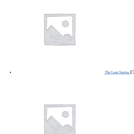
£
The Lean Startup