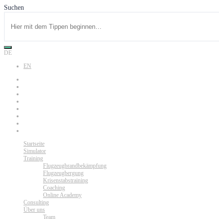
Suchen
DE
EN
Startseite
Simulator
Training
Flugzeugbrandbekämpfung
Flugzeugbergung
Krisenstabstraining
Coaching
Online Academy
Consulting
Über uns
Team