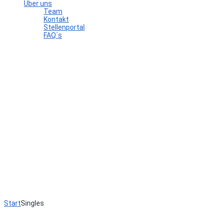
Über uns
Team
Kontakt
Stellenportal
FAQ´s
Hast du eine Frage?
Formular absenden
Nachricht versendet.
Schließen
Start
Singles