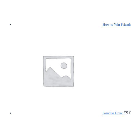
How to Win Friend
£
9.
Good to Great