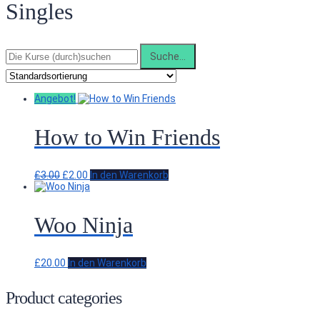
Singles
Suche
nach:
Angebot!
How to Win Friends
Ursprünglicher
Aktueller
£
3.00
£
2.00
In den Warenkorb
Preis
Preis
war:
ist:
£3.00
£2.00.
Woo Ninja
£
20.00
In den Warenkorb
Product categories