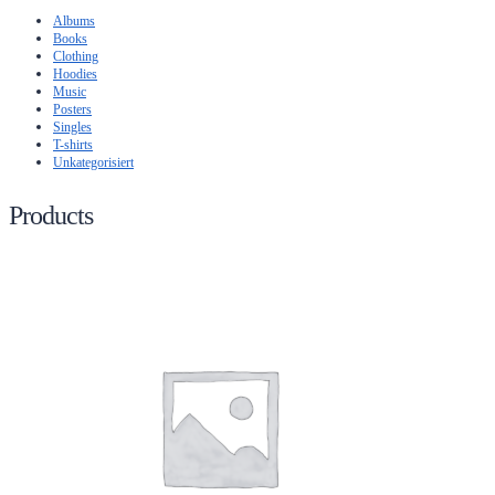
Albums
Books
Clothing
Hoodies
Music
Posters
Singles
T-shirts
Unkategorisiert
Products