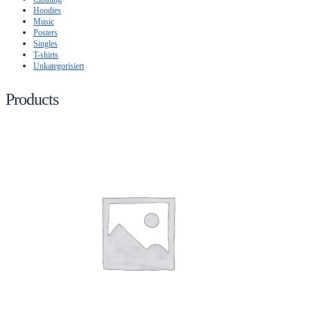
Hoodies
Music
Posters
Singles
T-shirts
Unkategorisiert
Products