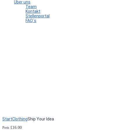
Über uns
Team
Kontakt
Stellenportal
FAQ´s
Hast du eine Frage?
Formular absenden
Nachricht versendet.
Schließen
Start
Clothing
Ship Your Idea
£
16.00
Preis