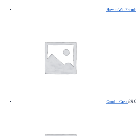
How to Win Friend
£
9.
Good to Great