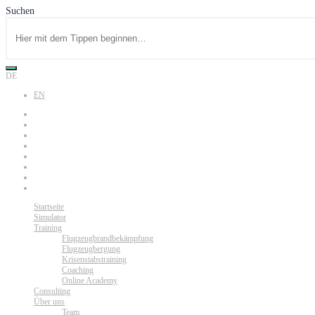
Suchen
DE
EN
Startseite
Simulator
Training
Flugzeugbrandbekämpfung
Flugzeugbergung
Krisenstabstraining
Coaching
Online Academy
Consulting
Über uns
Team