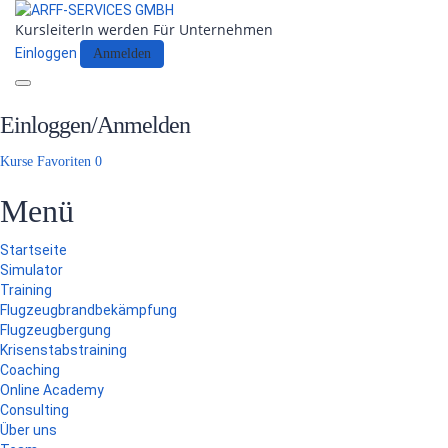
KursleiterIn werden
Für Unternehmen
Einloggen
Anmelden
Toggle
navigation
Einloggen/Anmelden
Kurse
Favoriten
0
Menü
Startseite
Simulator
Training
Flugzeugbrandbekämpfung
Flugzeugbergung
Krisenstabstraining
Coaching
Online Academy
Consulting
Über uns