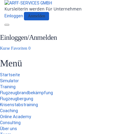
KursleiterIn werden
Für Unternehmen
Einloggen
Anmelden
Toggle
navigation
Einloggen/Anmelden
Kurse
Favoriten
0
Menü
Startseite
Simulator
Training
Flugzeugbrandbekämpfung
Flugzeugbergung
Krisenstabstraining
Coaching
Online Academy
Consulting
Über uns